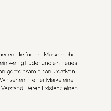
flächlichkeit.                                                                                                  
ten, die für ihre Marke mehr 
 ein wenig Puder und ein neues 
len gemeinsam einen kreativen, 
ir sehen in einer Marke eine 
d Verstand. Deren Existenz einen 
 werden will.                                                                                         